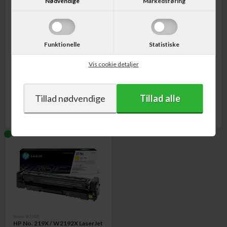
Nødvendige
Markedsføring
Funktionelle
Statistiske
Varenr. W2190X
Varenr. W2191X
HP No. 219X / W2190X LaserJet
HP No. 219X / W2191X LaserJet
Vis cookie detaljer
Toner Cartridge Sort 3.200 sider
Toner Cartridge Cyan 2.500 sider
780,00
DKK
889,00
DKK
Varenr. W2192X
HP No. 219X / W2192X LaserJet