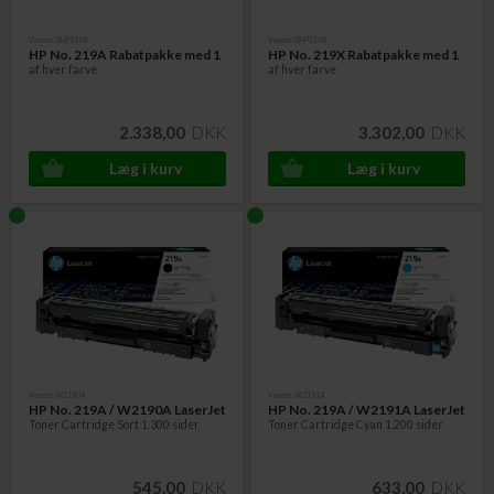
Varenr. 0HP219A
Varenr. 0HP219X
HP No. 219A
Rabatpakke
med 1
HP No. 219X
Rabatpakke
med 1
af hver farve
af hver farve
2.338,00
DKK
3.302,00
DKK
Varenr. W2190A
Varenr. W2191A
HP No. 219A / W2190A LaserJet
HP No. 219A / W2191A LaserJet
Toner Cartridge Sort 1.300 sider
Toner Cartridge Cyan 1.200 sider
545,00
DKK
633,00
DKK