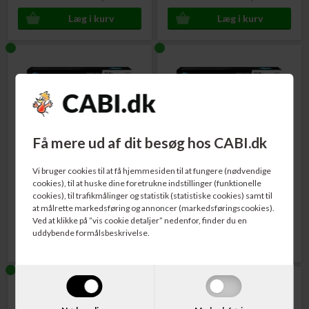
Få mere ud af dit besøg hos CABI.dk
Varenr. W2192A
Varenr. W2193A
HP No. 219A / W2192A LaserJet
HP No. 219A / W2193A LaserJet
Vi bruger cookies til at få hjemmesiden til at fungere (nødvendige
Toner Cartridge Gul 1.200 sider
Toner Cartridge Magenta 1.200 sider
cookies), til at huske dine foretrukne indstillinger (funktionelle
cookies), til trafikmålinger og statistik (statistiske cookies) samt til
at målrette markedsføring og annoncer (markedsføringscookies).
633,00
DKK
633,00
DKK
Ved at klikke på ”vis cookie detaljer” nedenfor, finder du en
uddybende formålsbeskrivelse.