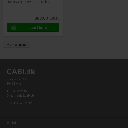
Toner Cartridge Gul 2.500 sider
889,00
DKK
Vis med moms
CABI.dk
Kongevejen 373
2840 Holte
Tlf. 30 50 62 10
E-mail: salg@cabi.dk
CVR: DK14052542
Vilkår