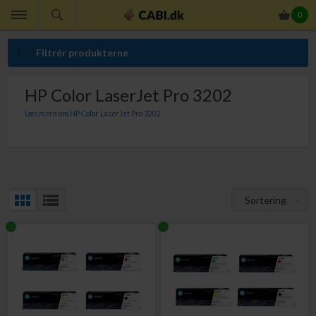
0
Filtrér produkterne
HP Color LaserJet Pro 3202
Læs mere om HP Color LaserJet Pro 3202
Her finder du originale HP tonerpatroner til din Color LaserJet Pro 3202. Med
originale HP tonerpatroner er du altid sikker på perfekt ensartet
udskriftskvalitet, indhold der giver dig den lovede sideydelse, at du ikke får
ekstraudgifter som følge af kasserede udskrifter, at slippe for bøvlet med at
ombytte defekte tonerpatroner og at din printer ikke bliver beskadiget af
patroner, der lækker tonerpulver.
Sortering