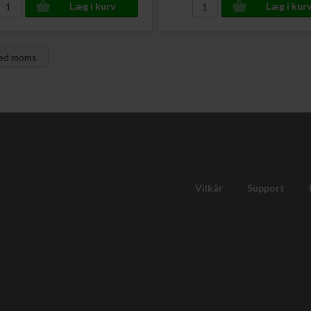
med moms
Vilkår
Support