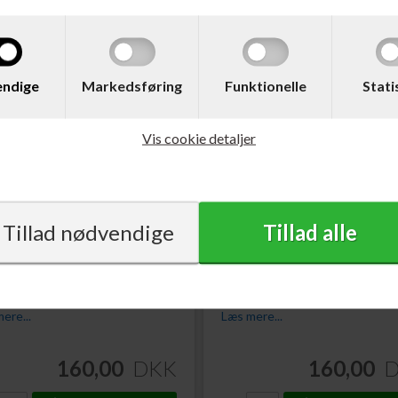
ndige
Markedsføring
Funktionelle
Stati
Vis cookie detaljer
 225992
Varenr. 225993
n T1303XL Hjort
Epson T1304XL Hjort
atron Magenta 10,1 ml.
Blækpatron Gul 10,1 ml.
ere...
Læs mere...
160,00
DKK
160,00