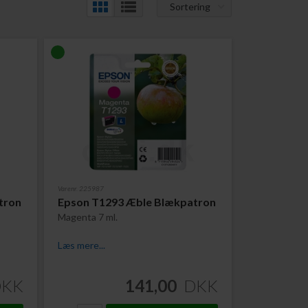
Sortering
Varenr. 225987
tron
Epson T1293 Æble Blækpatron
Magenta 7 ml.
Læs mere...
DKK
141,00
DKK