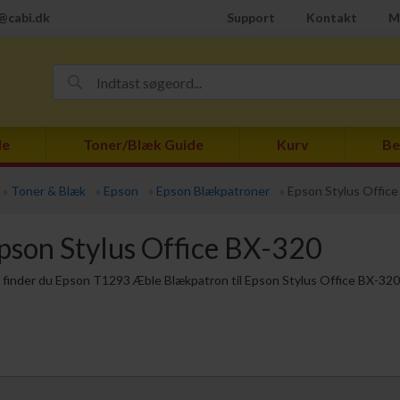
@cabi.dk
Support
Kontakt
M
de
Toner/Blæk Guide
Kurv
Be
»
Toner & Blæk
»
Epson
»
Epson Blækpatroner
»
Epson Stylus Offic
pson Stylus Office BX-320
 finder du Epson T1293 Æble Blækpatron til Epson Stylus Office BX-320