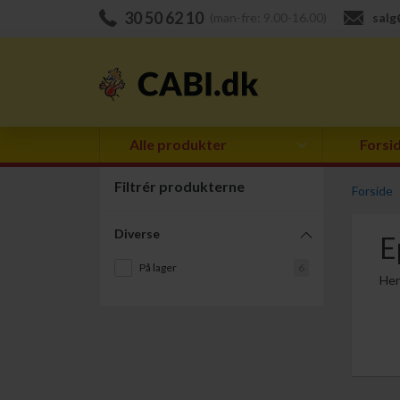
30 50 62 10
(man-fre: 9.00-16.00)
salg
Alle produkter
Forsi
Filtrér produkterne
Forside
Diverse
E
På lager
6
Her