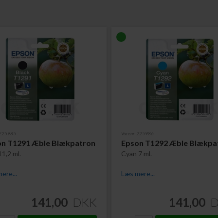
 225985
Varenr. 225986
on T1291 Æble Blækpatron
Epson T1292 Æble Blækpa
11,2 ml.
Cyan 7 ml.
ere...
Læs mere...
141,00
DKK
141,00