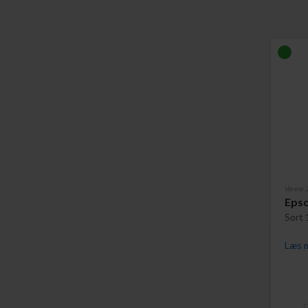
Varenr.
Eps
Sort 
Læs m