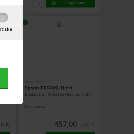
stiske
Varenr. 225994
Epson T1306XL Hjort
Blækpatron
Rabatpakke
med 3 stk
Læs mere...
DKK
457,00
DKK