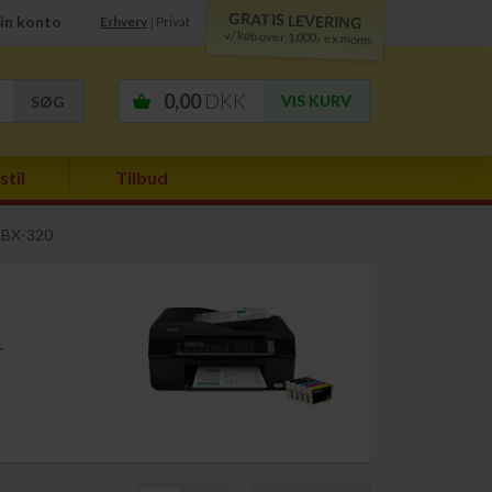
GRATIS LEVERING
in konto
Erhverv
Privat
|
v/ køb over 1.000,- ex.moms
0,00
DKK
VIS KURV
stil
Tilbud
e BX-320
.