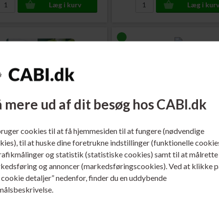
 mere ud af dit besøg hos CABI.dk
bruger cookies til at få hjemmesiden til at fungere (nødvendige
 225988
Varenr. 225989
ies), til at huske dine foretrukne indstillinger (funktionelle cookie
on T1294 Æble Blækpatron
Epson T1295 Æble Blækpa
trafikmålinger og statistik (statistiske cookies) samt til at målrette
 ml.
Rabatpakke
med 1 af hver farv
kedsføring og annoncer (markedsføringscookies). Ved at klikke p
ere...
Læs mere...
s cookie detaljer” nedenfor, finder du en uddybende
målsbeskrivelse.
141,00
DKK
497,00