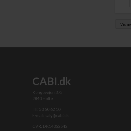
Vis 
CABI.dk
Kongevejen 373
2840 Holte
Tlf. 30 50 62 10
E-mail: salg@cabi.dk
CVR: DK14052542