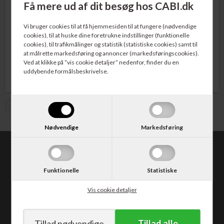
Få mere ud af dit besøg hos CABI.dk
Varenr. TN1150
Varenr. DR1150
Brother TN-1150 Tonerpatron
Brother DR-1150 Tromle
Vi bruger cookies til at få hjemmesiden til at fungere (nødvendige
Sort 1.000 sider
10.000 sider
cookies), til at huske dine foretrukne indstillinger (funktionelle
cookies), til trafikmålinger og statistik (statistiske cookies) samt til
at målrette markedsføring og annoncer (markedsføringscookies).
323,00
DKK
492,00
DKK
Ved at klikke på ”vis cookie detaljer” nedenfor, finder du en
uddybende formålsbeskrivelse.
Vis med moms
Nødvendige
Markedsføring
CABI.dk
Kongevejen 373
Funktionelle
Statistiske
2840 Holte
Tlf. 30 50 62 10
Vis cookie detaljer
E-mail: salg@cabi.dk
CVR: DK14052542