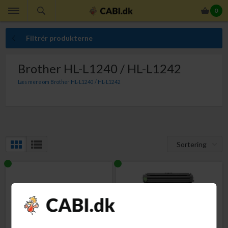
0
Filtrér produkterne
Brother HL-L1240 / HL-L1242
Læs mere om Brother HL-L1240 / HL-L1242
Til Brother HL-L1240 og HL-L1242 skal du bruge nedenstående printerpatroner.
Hos CABI.dk sælger vi udelukkende originale printerpatroner, så du er sikret
optimal udskriftskvalitet.
Sortering