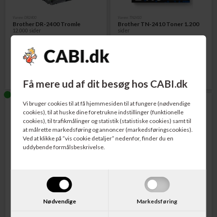
Varenr. DR2400
Varenr. TN2410
Brother DR-2400 Tromle
Brother TN-2410 Toner 1.200
12.000 sider
sider
636,00
DKK
376,00
DKK
Få mere ud af dit besøg hos CABI.dk
Vi bruger cookies til at få hjemmesiden til at fungere (nødvendige
cookies), til at huske dine foretrukne indstillinger (funktionelle
cookies), til trafikmålinger og statistik (statistiske cookies) samt til
at målrette markedsføring og annoncer (markedsføringscookies).
Ved at klikke på ”vis cookie detaljer” nedenfor, finder du en
uddybende formålsbeskrivelse.
Varenr. TN2420
Varenr. TN2420TWIN
Brother TN-2420 Toner 3.000
Brother TN-2420TWIN Toner 2
sider
x 3.000 sider
Nødvendige
Markedsføring
655,00
DKK
1.254,00
DKK