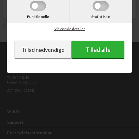
Funktionelle
Statistiske
Vis med moms
Vis cookie detaljer
CABI.dk
Kongevejen 373
2840 Holte
Tlf. 30 50 62 10
E-mail: salg@cabi.dk
CVR: DK14052542
Vilkår
Support
Fortrydelsesformular