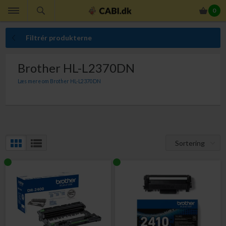
0
Filtrér produkterne
Brother HL-L2370DN
Læs mere om Brother HL-L2370DN
Til Brother HL-L2370DN skal du bruge nedenstående
tonerpatroner. Du kan vælge mellem TN-2410 og TN-2420. I
fysisk form og størrelse er de to typer identiske, men indholdet
af toner er forskellig – og således også prisen. Er dit
Sortering
udskrivningsbehov begrænset, kan du vælge "den lille" TN-
2410 tonerpatron, mens du med TN-2420 opnår laveste
sidepris.