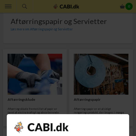
0
Aftørringspapir og Servietter
Læs mere om Aftørringspapir og Servietter
Aftørringspapir findes i mange varianter, som hver har sine egenskaber og
fordele. Typiske typer for aftørringspapir er aftørringsklude, køkkenruller og
servietter. Til lettere rengøring anbefaler vi almindeligt aftørringspapir, mens
du til mere intensiv rengøring med fordel kan benytte en aftørringsklud.
Aftørringsklude
Aftørringspapir
Aftørringsklude fremstillet af papir er
Aftørringspapir er et alsidigt
lavet af ekstra kraftigt og absorberende
rengøringsprodukt, der bruges i mange
papir. Aftørringsklude er tykkere og
forskellige miljøer og til forskellige
stærkere end almindeligt aftørringspapir
formål. Aftørringspapir bruges f.eks. i
og er designet til at kunne bruges mere
køkkener til hurtig aftørring af overflader,
intensivt. Aftørringsklude med høj
rengøring af køkkenudstyr og til
absorptionskapacitet, kan holde på større
håndtering af mad, mens et autoværksted
mængder væske og snavs.
måske bruger aftørringspapir til aftørring