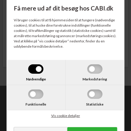
af olierede eller fedtede komponenter.
Få mere ud af dit besøg hos CABI.dk
Vi bruger cookies til at få hjemmesiden til at fungere (nødvendige
cookies), til at huske dine foretrukne indstillinger (funktionelle
cookies), til trafikmålinger og statistik (statistiske cookies) samt til
at målrette markedsføring og annoncer (markedsføringscookies).
Ved at klikke på ”vis cookie detaljer” nedenfor, finder du en
Køkkenruller
Servietter
uddybende formålsbeskrivelse.
Er du træt af flere gange om ugen at
Her finder du servietter til brug i
slæbe køkkenruller hjem fra
restauranter, cafeer og i private
supermarkedet? Måske skulle du
husholdninger. Serverer du f.eks. fra en
overveje at købe køkkenruller i lidt
disk, vil det være oplagt at tilbyde kunden
større portioner – for eksempel sammen
servietter i en servietdispenser, som
med toiletpapir – og få det hele leveret
reducerer forbruget markant.
lige til døren.
Nødvendige
Markedsføring
CABI.dk
Funktionelle
Statistiske
Kongevejen 373
2840 Holte
Vis cookie detaljer
Tlf. 30 50 62 10
E-mail: salg@cabi.dk