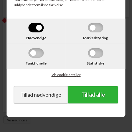
uddybende formålsbeskrivelse.
Nødvendige
Markedsføring
Funktionelle
Statistiske
Varenr. CED191400
Cederroth Mini
Vis cookie detaljer
Førstehjælpstavle
411,00
DKK
Vis med moms