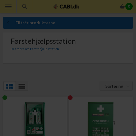
0
Filtrér produkterne
Førstehjælpsstation
Læs mere om Førstehjælpsstation
Med en Cederroth førstehjælpsstation får du en permanent vægmonteret
førstehjælpskasse. Cederroth førstehjælpsstationen indeholder typisk
blodstoppere, sårrens og plastre.
Sortering