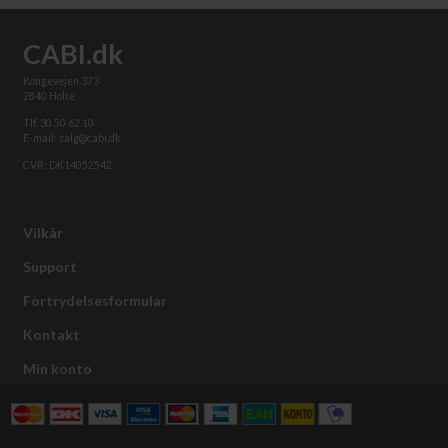
CABI.dk
Kongevejen 373
2840 Holte
Tlf. 30 50 62 10
E-mail: salg@cabi.dk
CVR: DK14052542
Vilkår
Support
Fortrydelsesformular
Kontakt
Min konto