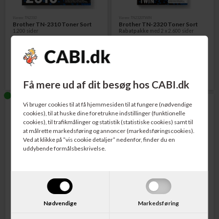
Varenr. TN2310
Varenr. TN2320TWIN
Brother TN-2310 Toner Sort
Brother TN-2320 Toner Sort
1.200 sider
Rabatpakke
med 2 x 2.600 sider
391,00
DKK
1.039,00
DKK
Få mere ud af dit besøg hos CABI.dk
Vi bruger cookies til at få hjemmesiden til at fungere (nødvendige
cookies), til at huske dine foretrukne indstillinger (funktionelle
cookies), til trafikmålinger og statistik (statistiske cookies) samt til
at målrette markedsføring og annoncer (markedsføringscookies).
Ved at klikke på ”vis cookie detaljer” nedenfor, finder du en
uddybende formålsbeskrivelse.
Varenr. TN2320
Varenr. DR2300
Brother TN-2320 Toner Sort
Brother DR-2300 Tromle
2.600 sider
Nødvendige
Markedsføring
595,00
DKK
706,00
DKK