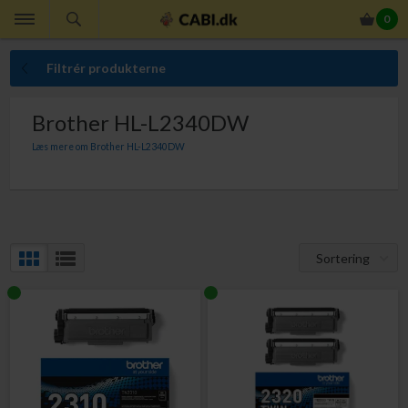
0
Filtrér produkterne
Brother HL-L2340DW
Læs mere om Brother HL-L2340DW
Til Brother HL-L2340DW skal du bruge nedenstående
tonerpatroner. Du kan vælge mellem TN-2310 og TN-2320. I
fysisk form og størrelse er de to typer identiske, men indholdet
af toner er forskellig – og således også prisen. Er dit
Sortering
udskrivningsbehov begrænset, kan du vælge "den lille" TN-
2310 tonerpatron, mens du med TN-2320 opnår laveste
sidepris men til gengæld en lidt højere anskaffelsespris.