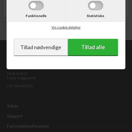
Funktionelle
Statistiske
Vis med moms
Vis cookie detaljer
CABI.dk
Kongevejen 373
2840 Holte
Tlf. 30 50 62 10
E-mail: salg@cabi.dk
CVR: DK14052542
Vilkår
Support
Fortrydelsesformular