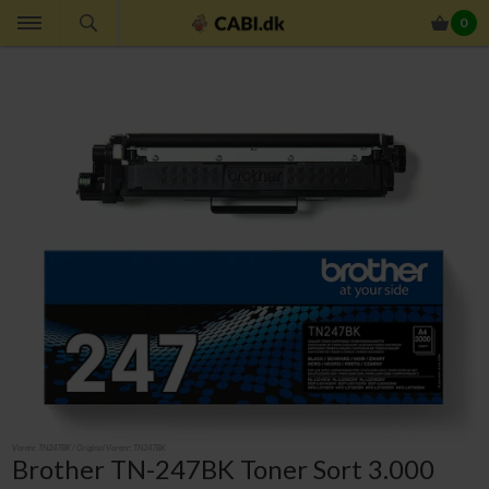
0
Varenr.
TN247BK
/ Original Varenr:
TN247BK
Brother TN-247BK Toner Sort 3.000