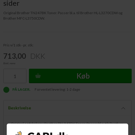
sider
Original Brother TN247BK Toner. Passer bl.a. til Brother HL-L3270CDW og
Brother MFC-L3750CDW.
Pris v/1 stk - pr. stk:
713,00
DKK
Ekskl. moms
Køb
PÅ LAGER.
Forventet levering: 1-2 dage
Beskrivelse
Original og fabriksny Brother TN-247BK Toner. Passer bl.a. til: Brother
DCP-L3550CDW, HL-L3210CW, HL-L3270CDW og MFC-L3750CDW.