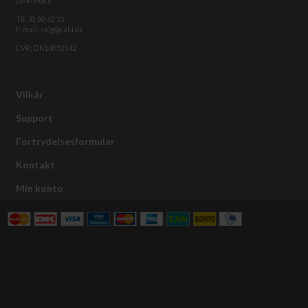
2840 Holte
Tlf. 30 50 62 10
E-mail: salg@cabi.dk
CVR: DK14052542
Vilkår
Support
Fortrydelsesformular
Kontakt
Min konto