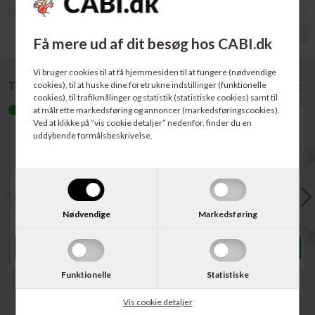
Vis med moms
Få mere ud af dit besøg hos CABI.dk
Vi bruger cookies til at få hjemmesiden til at fungere (nødvendige
cookies), til at huske dine foretrukne indstillinger (funktionelle
Til denne vare anbefaler vi følgende tilbehør / relaterede varer:
cookies), til trafikmålinger og statistik (statistiske cookies) samt til
at målrette markedsføring og annoncer (markedsføringscookies).
Ved at klikke på ”vis cookie detaljer” nedenfor, finder du en
uddybende formålsbeskrivelse.
Varenr. 130020
Varenr. 130025
Varenr. 130136
Hvid Standard A4
Multicopy Kopipapir A4
Multicopy Kopipapir A4
Kopipapir 80 gram 500 ark
80 gram 500 ark
100 gram 500 ark
Nødvendige
Markedsføring
42,00
DKK
46,00
DKK
74,00
DKK
Funktionelle
Statistiske
Vis cookie detaljer