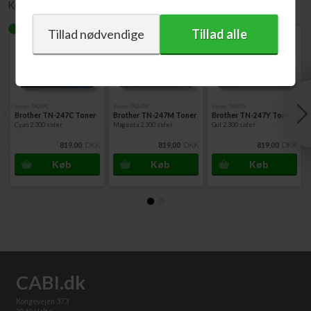
Kunder købte også
Varenr. TN247C
Varenr. TN247M
Varenr. TN247Y
Brother TN-247C Toner
Brother TN-247M Toner
Brother TN-247Y Toner
Cyan 2.300 sider
Magenta 2.300 sider
Gul 2.300 sider
819,00
DKK
819,00
DKK
819,00
DKK
CABI.dk
Kongevejen 373