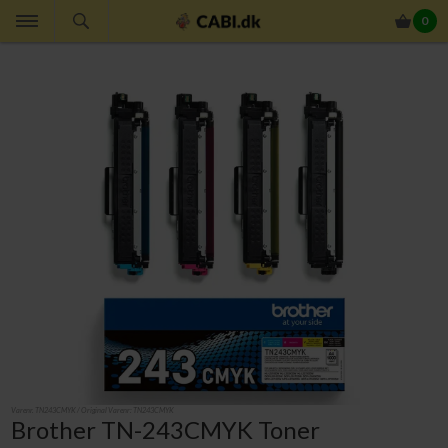
0
Varenr.
TN243CMYK
/ Original Varenr:
TN243CMYK
Brother TN-243CMYK Toner