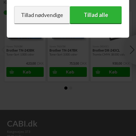
Kunder købte også
Varenr. TN243BK
Varenr. TN247BK
Varenr. DR243CL
Brother TN-243BK
Brother TN-247BK
Brother DR-243CL
Toner Sort 1.000 sider
Toner Sort 3.000 sider
Tromle CMYK 18.000 sider
423,00
DKK
713,00
DKK
930,00
DKK
CABI.dk
Kongevejen 373