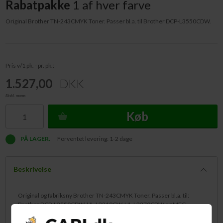
Rabatpakke
1 af hver farve
Original Brother TN-243CMYK Toner. Passer bl.a. til Brother DCP-L3550CDW.
Pris v/1 pk. - pr. pk.:
1.527,00
DKK
Ekskl. moms
Køb
PÅ LAGER.
Forventet levering: 1-2 dage
Beskrivelse
Original og fabriksny Brother TN-243CMYK Toner. Passer bl.a. til:
Brother DCP-L3550CDW, HL-L3210CW, HL-L3270CDW og MFC-
L3750CDW.