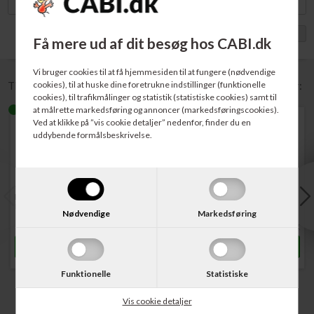
Vis med moms
Få mere ud af dit besøg hos CABI.dk
Vi bruger cookies til at få hjemmesiden til at fungere (nødvendige
cookies), til at huske dine foretrukne indstillinger (funktionelle
Til denne vare anbefaler vi følgende tilbehør / relaterede varer:
cookies), til trafikmålinger og statistik (statistiske cookies) samt til
at målrette markedsføring og annoncer (markedsføringscookies).
Ved at klikke på ”vis cookie detaljer” nedenfor, finder du en
uddybende formålsbeskrivelse.
Varenr. 130020
Varenr. 130025
Varenr. 130136
Hvid Standard A4
Multicopy Kopipapir A4
Multicopy Kopipapir A4
Kopipapir 80 gram 500 ark
80 gram 500 ark
100 gram 500 ark
Nødvendige
Markedsføring
42,00
DKK
46,00
DKK
74,00
DKK
Funktionelle
Statistiske
Vis cookie detaljer