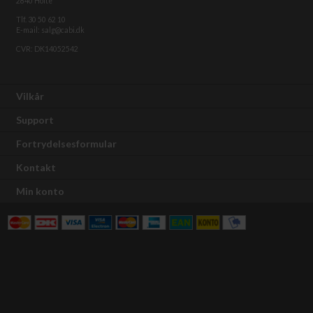
2840 Holte
Tlf. 30 50 62 10
E-mail: salg@cabi.dk
CVR: DK14052542
Vilkår
Support
Fortrydelsesformular
Kontakt
Min konto