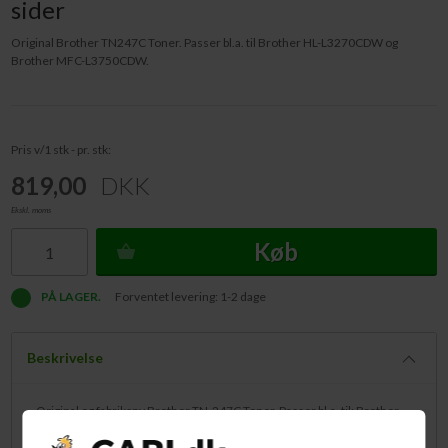
sider
Original Brother TN247C Toner. Passer bl.a. til Brother HL-L3270CDW og
Brother MFC-L3750CDW.
Pris v/1 stk - pr. stk:
819,00
DKK
Ekskl. moms
Køb
PÅ LAGER.
Forventet levering: 1-2 dage
Beskrivelse
Original og fabriksny Brother TN-247C Toner. Passer bl.a. til: Brother
DCP-L3550CDW, HL-L3210CW, HL-L3270CDW og MFC-L3750CDW.