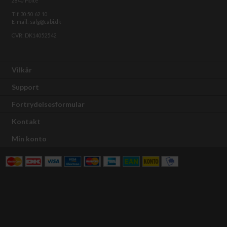
2840 Holte
Tlf. 30 50 62 10
E-mail: salg@cabi.dk
CVR: DK14052542
Vilkår
Support
Fortrydelsesformular
Kontakt
Min konto