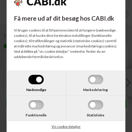
Vis med moms
Få mere ud af dit besøg hos CABI.dk
Vi bruger cookies til at få hjemmesiden til at fungere (nødvendige
cookies), til at huske dine foretrukne indstillinger (funktionelle
Til denne vare anbefaler vi følgende tilbehør / relaterede varer:
cookies), til trafikmålinger og statistik (statistiske cookies) samt til
at målrette markedsføring og annoncer (markedsføringscookies).
Ved at klikke på ”vis cookie detaljer” nedenfor, finder du en
uddybende formålsbeskrivelse.
Varenr. 130020
Varenr. 130025
Varenr. 130136
Hvid Standard A4
Multicopy Kopipapir A4
Multicopy Kopipapir A4
Kopipapir 80 gram 500 ark
80 gram 500 ark
100 gram 500 ark
Nødvendige
Markedsføring
42,00
DKK
46,00
DKK
74,00
DKK
Funktionelle
Statistiske
Vis cookie detaljer