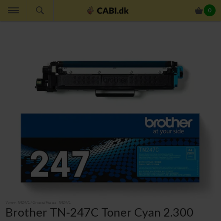
0
Varenr.
TN247C
/ Original Varenr:
TN247C
Brother TN-247C Toner Cyan 2.300