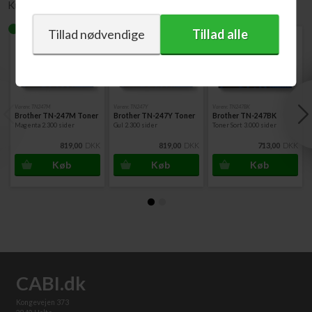
Kunder købte også
Varenr. TN247M
Varenr. TN247Y
Varenr. TN247BK
Brother TN-247M Toner
Brother TN-247Y Toner
Brother TN-247BK
Magenta 2.300 sider
Gul 2.300 sider
Toner Sort 3.000 sider
819,00
DKK
819,00
DKK
713,00
DKK
CABI.dk
Kongevejen 373