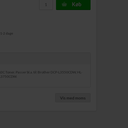
Køb
 1-2 dage
43C Toner. Passer bl.a. til: Brother DCP-L3550CDW, HL-
L3750CDW.
Vis med moms