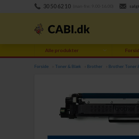
30 50 62 10
(man-fre: 9.00-16.00)
salg
Alle produkter
Forsi
Forside
»
Toner & Blæk
»
Brother
»
Brother Toner 