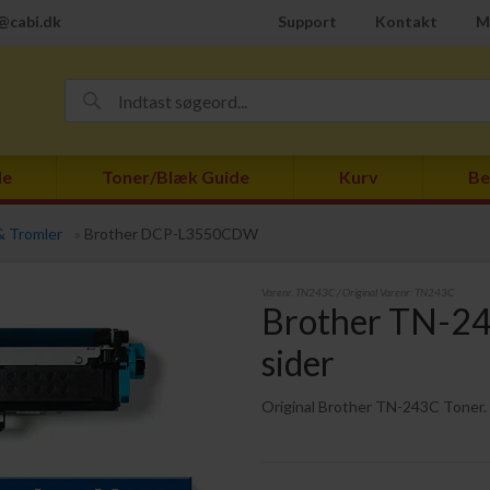
@cabi.dk
Support
Kontakt
M
de
Toner/Blæk Guide
Kurv
Be
& Tromler
»
Brother DCP-L3550CDW
Varenr.
TN243C
/ Original Varenr:
TN243C
Brother TN-24
sider
Original Brother TN-243C Toner.