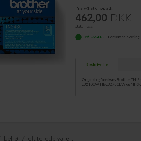
Pris v/1 stk - pr. stk:
462,00
DKK
Ekskl. moms
PÅ LAGER.
Forventet levering:
Beskrivelse
Original og fabriksny Brother TN-2
L3210CW, HL-L3270CDW og MFC-
ilbehør / relaterede varer: