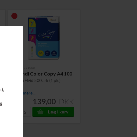
Varenr. 111006
Mondi Color Copy A4 100
gram Hvid 500 ark (1 pk.)
s),
Læs mere...
139,00
DKK
å