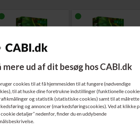
 mere ud af dit besøg hos CABI.dk
Varenr. 130025
Varenr. 130136
Multicopy Kopipapir A4
Multicopy Kopipapir A4
80 gram 500 ark
100 gram 500 ark
bruger cookies til at få hjemmesiden til at fungere (nødvendige
ies), til at huske dine foretrukne indstillinger (funktionelle cookie
Læs mere...
Læs mere...
trafikmålinger og statistik (statistiske cookies) samt til at målrette
46,00
DKK
74,00
DKK
kedsføring og annoncer (markedsføringscookies). Ved at klikke p
s cookie detaljer” nedenfor, finder du en uddybende
målsbeskrivelse.