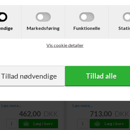
ndige
Markedsføring
Funktionelle
Stati
Vis cookie detaljer
Varenr. TN243Y
Varenr. TN247BK
Brother TN-243Y Toner
Brother TN-247BK Toner
Gul 1.000 sider
Sort 3.000 sider
Læs mere...
Læs mere...
462,00
DKK
713,00
DKK