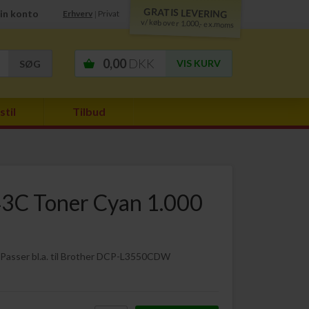
GRATIS LEVERING
in konto
Erhverv
Privat
|
v/ køb over 1.000,- ex.moms
0,00
DKK
VIS KURV
stil
Tilbud
3C Toner Cyan 1.000
 Passer bl.a. til Brother DCP-L3550CDW