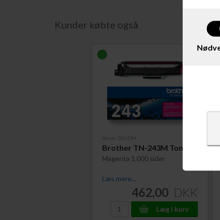
Kunder købte også
Nødve
Varenr. TN243M
Brother TN-243M Toner
Magenta 1.000 sider
Læs mere...
462,00
DKK