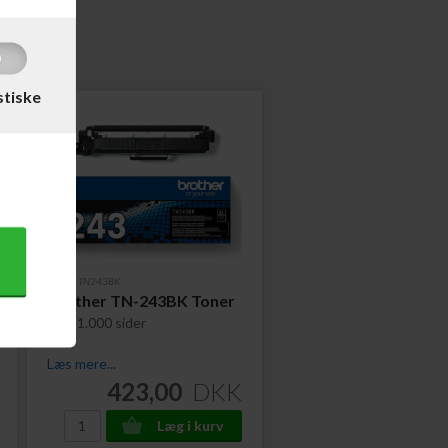
stiske
Varenr. TN243BK
Brother TN-243BK Toner
Sort 1.000 sider
Læs mere...
423,00
DKK