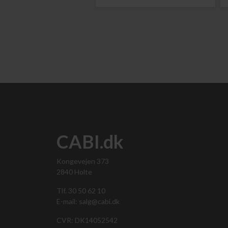
CABI.dk
Kongevejen 373
2840 Holte
Tlf. 30 50 62 10
E-mail: salg@cabi.dk
CVR: DK14052542