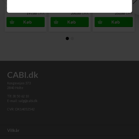
Hæfteklammer
Hæfteklammer
Hæfteklammer
Galvaniseret 5000 stk
Galvaniseret 5000 stk
Galvaniseret 5000 stk
197,00
DKK
200,00
DKK
253,00
DKK
CABI.dk
Kongevejen 373
2840 Holte
Tlf. 30 50 62 10
E-mail: salg@cabi.dk
CVR: DK14052542
Vilkår