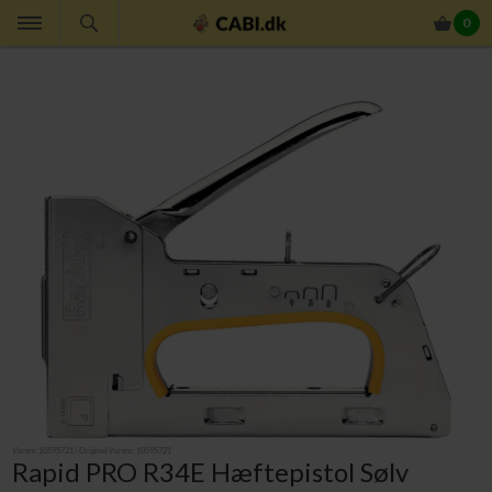
0
Varenr.
10595721
/ Original Varenr:
10595721
Rapid PRO R34E Hæftepistol Sølv