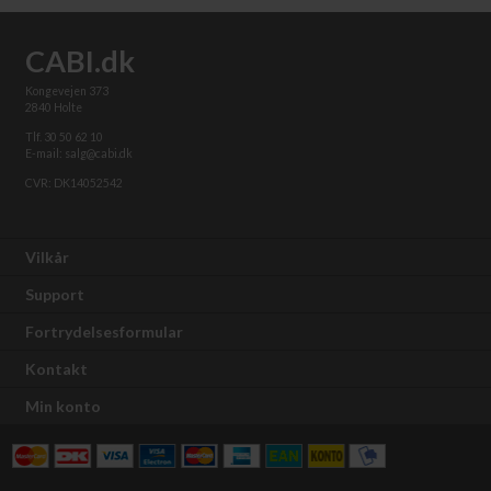
CABI.dk
Kongevejen 373
2840 Holte
Tlf. 30 50 62 10
E-mail: salg@cabi.dk
CVR: DK14052542
Vilkår
Support
Fortrydelsesformular
Kontakt
Min konto