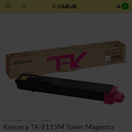
0
Varenr.
1T02P3BNL0
/ Original Varenr:
1T02P3BNL0
Kyocera TK-8115M Toner Magenta