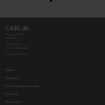
CABI.dk
Kongevejen 373
2840 Holte
Tlf. 30 50 62 10
E-mail: salg@cabi.dk
CVR: DK14052542
Vilkår
Support
Fortrydelsesformular
Kontakt
Min konto