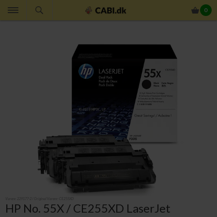
0
Varenr.
229177-2
/ Original Varenr:
CE255XD
HP No. 55X / CE255XD LaserJet