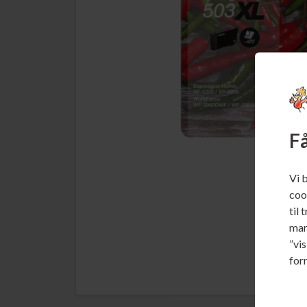
Få
Vi 
cook
til 
mar
”vi
for