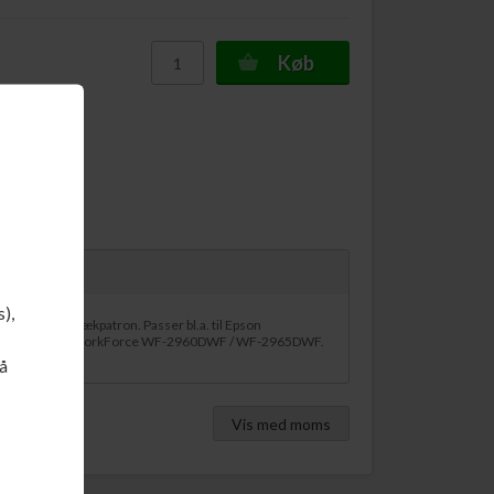
Køb
 1-2 dage
s),
0 magenta blækpatron. Passer bl.a. til Epson
205 og Epson WorkForce WF-2960DWF / WF-2965DWF.
å
Vis med moms