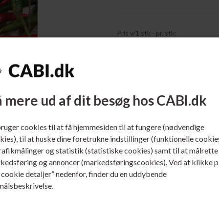
Pris v/1 stk - pr. stk:
195,00
DKK
Ekskl. moms
PÅ LAGER.
Forventet levering:
 mere ud af dit besøg hos CABI.dk
Beskrivelse
bruger cookies til at få hjemmesiden til at fungere (nødvendige
ies), til at huske dine foretrukne indstillinger (funktionelle cookie
Original fabriksny Epson C13T09R34
trafikmålinger og statistik (statistiske cookies) samt til at målrette
Expression Home XP-5200 / XP-5
kedsføring og annoncer (markedsføringscookies). Ved at klikke p
s cookie detaljer” nedenfor, finder du en uddybende
målsbeskrivelse.