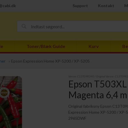
@cabi.dk
Support
Kontakt
M
de
Toner/Blæk Guide
Kurv
Be
ner
»
Epson Expression Home XP-5200 / XP-5205
Varenr.
C13T09R340
/ Original Varenr:
C13T09R
Epson T503XL 
Magenta 6,4 ml
Original fabriksny Epson C13T09R
Expression Home XP-5200 / XP-
2965DWF