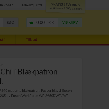
GRATIS LEVERING
in konto
Erhverv
Privat
|
v/ køb over 1.000,- ex.moms
0,00
DKK
VIS KURV
stil
Tilbud
340
Chili Blækpatron
.
340 magenta blækpatron. Passer bl.a. til Epson
5205 og Epson WorkForce WF-2960DWF / WF-