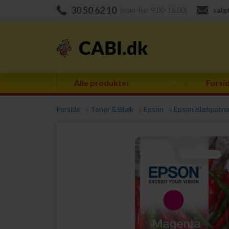
30 50 62 10
(man-fre: 9.00-16.00)
salg
Alle produkter
Forsi
Forside
»
Toner & Blæk
»
Epson
»
Epson Blækpatro