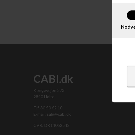
Nødve
CABI.dk
Kongevejen 373
2840 Holte
Tlf. 30 50 62 10
E-mail: salg@cabi.dk
CVR: DK14052542