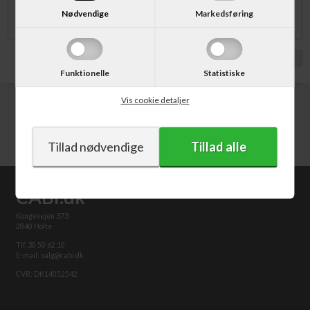
2960DWF / WF-2965DWF.
Nødvendige
Markedsføring
Vis med moms
Funktionelle
Statistiske
Vis cookie detaljer
CABI.dk
Kongevejen 373
2840 Holte
Tlf. 30 50 62 10
E-mail: salg@cabi.dk
CVR: DK14052542