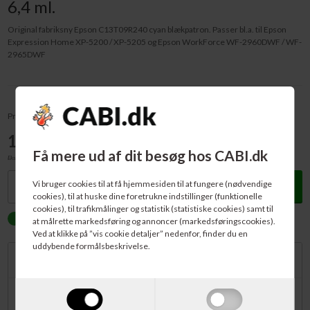
6,4 ml.
Original fabriksny Epson C13T09R240 cyan blækpatron. Passer bl.a. til Epson
Expression Home XP-5200 / XP-5205 og Epson WorkForce WF-2960DWF / WF-
2965DWF
Pris v/1 stk - pr. stk:
195,00
DKK
Få mere ud af dit besøg hos CABI.dk
Ekskl. moms
Køb
Vi bruger cookies til at få hjemmesiden til at fungere (nødvendige
cookies), til at huske dine foretrukne indstillinger (funktionelle
cookies), til trafikmålinger og statistik (statistiske cookies) samt til
PÅ LAGER.
Forventet levering: 1-2 dage
at målrette markedsføring og annoncer (markedsføringscookies).
Ved at klikke på ”vis cookie detaljer” nedenfor, finder du en
uddybende formålsbeskrivelse.
Beskrivelse
Original fabriksny Epson C13T09R240 cyan blækpatron. Passer bl.a. til
Epson Expression Home XP-5200 / XP-5205 og Epson WorkForce WF-