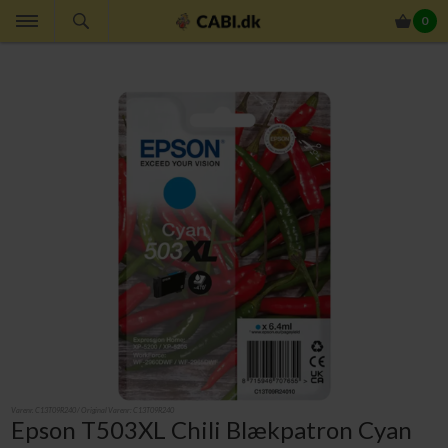
0
Varenr.
C13T09R240
/ Original Varenr:
C13T09R240
Epson T503XL Chili Blækpatron Cyan