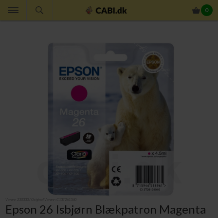
0
Varenr.
230330
/ Original Varenr:
C13T261340
Epson 26 Isbjørn Blækpatron Magenta