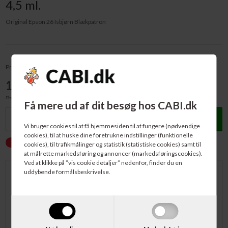
4,5 ml.
Original Epson 26 Isbjørn Blækpatron
Pris v/1 stk - pr. stk:
121,00
DKK
Ekskl. moms
Få mere ud af dit besøg hos CABI.dk
Køb
Vi bruger cookies til at få hjemmesiden til at fungere (nødvendige
cookies), til at huske dine foretrukne indstillinger (funktionelle
IKKE PÅ LAGER.
Forventet levering: 10-12 dage
cookies), til trafikmålinger og statistik (statistiske cookies) samt til
at målrette markedsføring og annoncer (markedsføringscookies).
Ved at klikke på ”vis cookie detaljer” nedenfor, finder du en
uddybende formålsbeskrivelse.
Beskrivelse
Original og fabriksny Epson 26 Isbjørn Blækpatron. Passer bl.a. til:
Epson Expression Premium XP-600, Expression Premium XP-605,
Expression Premium XP-700 og Expression Premium XP-800.