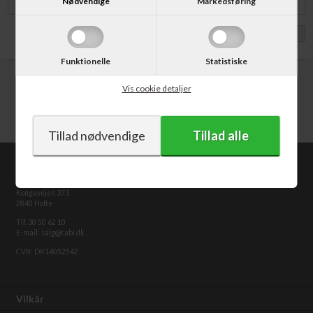
Nødvendige
Markedsføring
Vis med moms
Funktionelle
Statistiske
Vis cookie detaljer
CABI.dk
Kongevejen 373
2840 Holte
Tlf. 30 50 62 10
E-mail: salg@cabi.dk
CVR: DK14052542
Vilkår