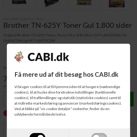
Varenr.
TN625Y
/ Original Varenr:
TN625Y
Brother TN-625Y Toner Gul 1.800 sider
Original Brother TN-625Y Toner. Passer bl.a. til Brother DCP-L8630CDW, HL-
L8430CDW og MFC-L8970CDW
Pris v/1 stk - pr. stk:
Få mere ud af dit besøg hos CABI.dk
701,00
DKK
Vi bruger cookies til at få hjemmesiden til at fungere (nødvendige
Ekskl. moms
cookies), til at huske dine foretrukne indstillinger (funktionelle
Køb
cookies), til trafikmålinger og statistik (statistiske cookies) samt til
at målrette markedsføring og annoncer (markedsføringscookies).
Ved at klikke på ”vis cookie detaljer” nedenfor, finder du en
IKKE PÅ LAGER.
Forventet levering: 10-12 dage
uddybende formålsbeskrivelse.
Beskrivelse