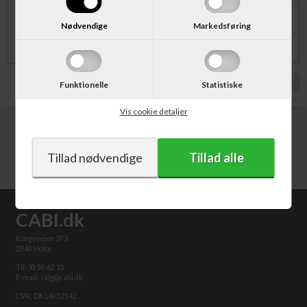
Original Brother TN-625Y Toner. Passer bl.a. til Brother DCP-
Nødvendige
Markedsføring
L8630CDW, HL-L8430CDW og MFC-L8970CDW.
Vis med moms
Funktionelle
Statistiske
Vis cookie detaljer
CABI.dk
Kongevejen 373
2840 Holte
Tlf. 30 50 62 10
E-mail: salg@cabi.dk
CVR: DK14052542