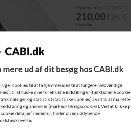
Total for
10
pk. á
21,00
DKK
210,00
DKK
Ekskl. moms
Antal:
Pr
10
pk.
2
PÅ LAGER.
Forventet levering:
 mere ud af dit besøg hos CABI.dk
bruger cookies til at få hjemmesiden til at fungere (nødvendige
Beskrivelse
ies), til at huske dine foretrukne indstillinger (funktionelle cookie
trafikmålinger og statistik (statistiske cookies) samt til at målrette
Bantex fotolommer fremstillet i syre
kedsføring og annoncer (markedsføringscookies). Ved at klikke p
kan bruges i stort set alle typer br
s cookie detaljer” nedenfor, finder du en uddybende
målsbeskrivelse.