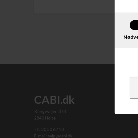
Nødve
CABI.dk
Kongevejen 373
2840 Holte
Tlf. 30 50 62 10
E-mail: salg@cabi.dk