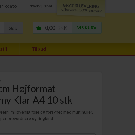
GRATIS LEVERING
in konto
Erhverv
Privat
|
v/ køb over 1.000,- ex.moms
0,00
DKK
VIS KURV
stil
Tilbud
5
cm Højformat
my Klar A4 10 stk
efri, miljøvenlig folie og forsynet med multihuller,
typer brevordnere og ringbind