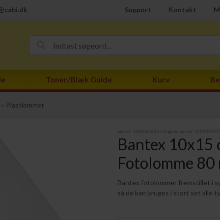
@cabi.dk
Support
Kontakt
M
de
Toner/Blæk Guide
Kurv
Be
»
Plastlommer
Varenr.
100080935
/ Original Varenr:
10008093
Bantex 10x15 
Fotolomme 80 
Bantex fotolommer fremstillet i syr
så de kan bruges i stort set alle 