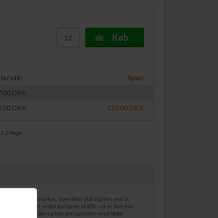
Køb
is/ stk:
Spar:
7,00
DKK
-
2,00
DKK
120,00
DKK
 1-2 dage
n permanent marker, som ikke skal startes ved at
tes markeren, indtil du hører et klik - så er den klar.
holdbarhed for øje og kan genopfyldes med blæk