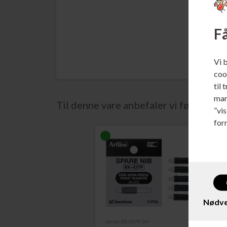
Få
Vi 
cook
til 
mar
Til denne vare anbefaler vi følgende t
”vi
for
Nødve
Varenr. EK-437P-5H