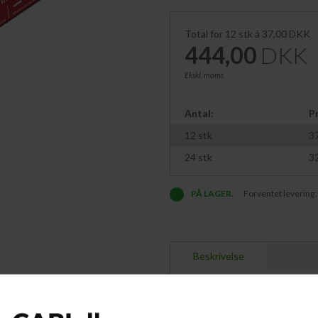
Total for
12
stk á
37,00
DKK
444,00
DKK
Ekskl. moms
Antal:
Pr
12
stk
3
24
stk
3
PÅ LAGER.
Forventet levering:
Beskrivelse
Artline 437A Non-Press marker er e
pumpe blæk ud i spidsen. Før brug rys
Artline 437A er designet med lang 