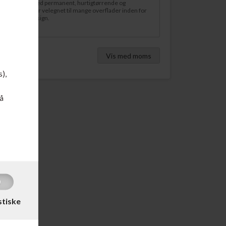
tline 437A er med permanent, hurtigtørrende og
 Xylen), som er velegnet til mange overflader inden for
 og grafisk design.
Vis med moms
s),
å
stiske