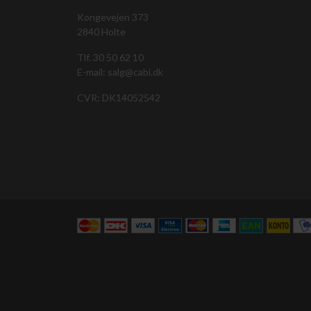
Kongevejen 373
2840 Holte
Tlf. 30 50 62 10
E-mail: salg@cabi.dk
CVR: DK14052542