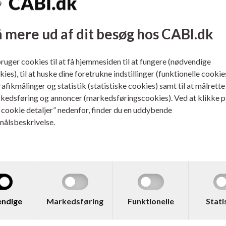
ligesom spidsen kan udskiftes. Ar
vandfast alkoholbaseret blæk (uden
byggeri, produktion, kunsthåndværk
 mere ud af dit besøg hos CABI.dk
bruger cookies til at få hjemmesiden til at fungere (nødvendige
ies), til at huske dine foretrukne indstillinger (funktionelle cookie
trafikmålinger og statistik (statistiske cookies) samt til at målrette
kedsføring og annoncer (markedsføringscookies). Ved at klikke p
ilbehør / relaterede varer:
s cookie detaljer” nedenfor, finder du en uddybende
målsbeskrivelse.
ndige
Markedsføring
Funktionelle
Stati