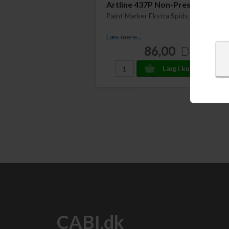
Artline 437P Non-Press
Paint Marker Ekstra Spids 5 stk
Læs mere...
86,00
DKK
CABI.dk