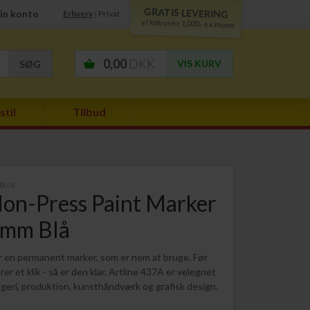
GRATIS LEVERING
in konto
Erhverv
Privat
|
v/ køb over 1.000,- ex.moms
0,00
DKK
VIS KURV
stil
Tilbud
 BLUE
on-Press Paint Marker
 mm Blå
 en permanent marker, som er nem at bruge. Før
er et klik - så er den klar. Artline 437A er velegnet
ggeri, produktion, kunsthåndværk og grafisk design.