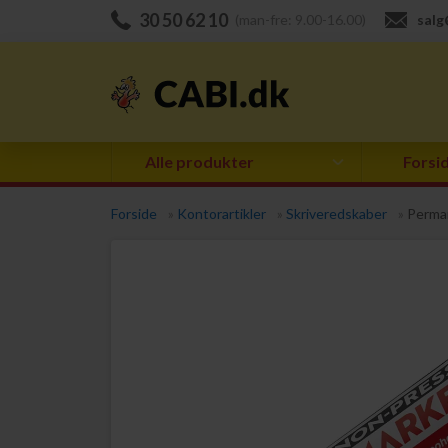
30 50 62 10
(man-fre: 9.00-16.00)
salg
Alle produkter
Forsi
Forside
»
Kontorartikler
»
Skriveredskaber
»
Perma