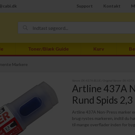
@cabi.dk
Support
Kontakt
M
de
Toner/Blæk Guide
Kurv
Be
nente Markere
Varenr.
EK-437A-BLUE
/ Original Varenr:
EK-437A
Artline 437A N
Rund Spids 2,3
Artline 437A Non-Press marker er
brug rystes markeren, indtil du hør
til mange overflader inden for by