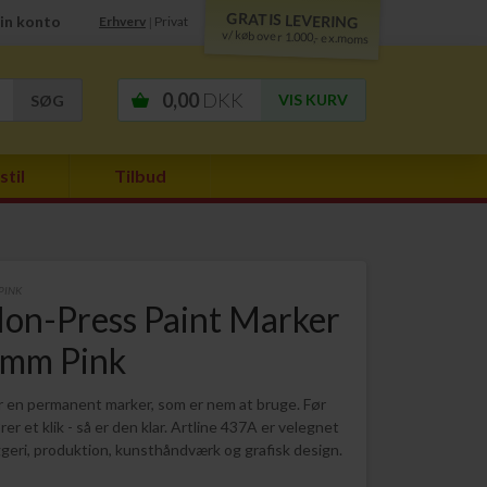
GRATIS LEVERING
in konto
Erhverv
Privat
|
v/ køb over 1.000,- ex.moms
0,00
DKK
VIS KURV
stil
Tilbud
PINK
on-Press Paint Marker
 mm Pink
 en permanent marker, som er nem at bruge. Før
er et klik - så er den klar. Artline 437A er velegnet
ggeri, produktion, kunsthåndværk og grafisk design.