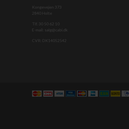
Kongevejen 373
2840 Holte
Tlf. 30 50 62 10
E-mail: salg@cabi.dk
CVR: DK14052542