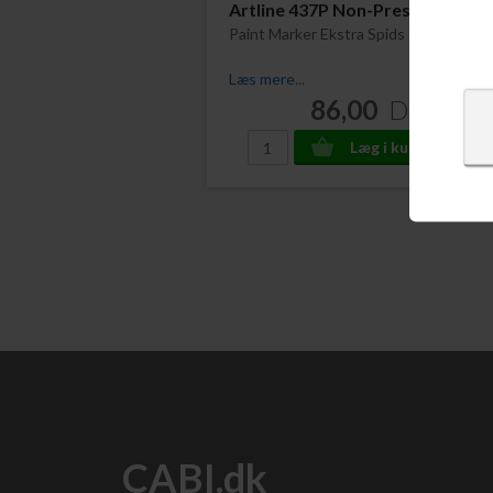
Artline 437P Non-Press
Paint Marker Ekstra Spids 5 stk
Læs mere...
86,00
DKK
CABI.dk