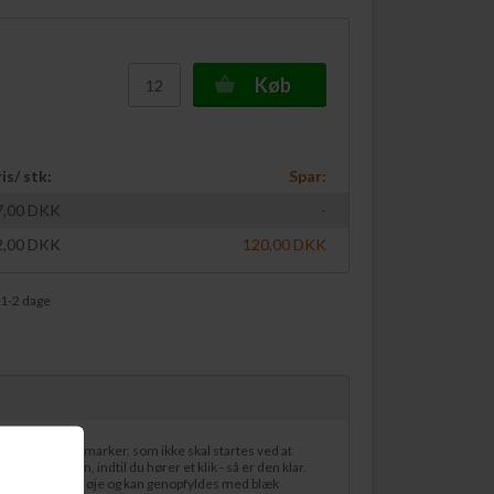
Køb
is/ stk:
Spar:
7,00
DKK
-
2,00
DKK
120,00
DKK
 1-2 dage
n permanent marker, som ikke skal startes ved at
tes markeren, indtil du hører et klik - så er den klar.
holdbarhed for øje og kan genopfyldes med blæk