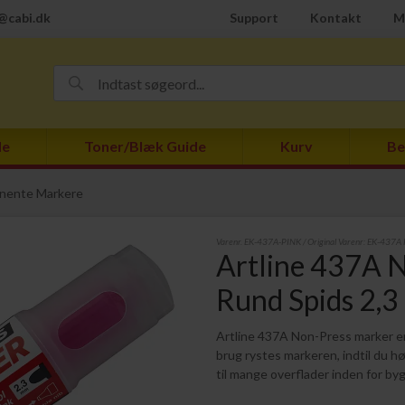
@cabi.dk
Support
Kontakt
M
de
Toner/Blæk Guide
Kurv
Be
nente Markere
Varenr.
EK-437A-PINK
/ Original Varenr:
EK-437A 
Artline 437A N
Rund Spids 2,3
Artline 437A Non-Press marker er
brug rystes markeren, indtil du hør
til mange overflader inden for by