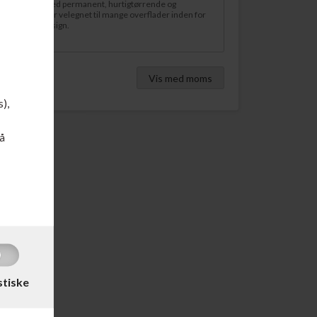
tline 437A er med permanent, hurtigtørrende og
 Xylen), som er velegnet til mange overflader inden for
 og grafisk design.
Vis med moms
s),
å
stiske