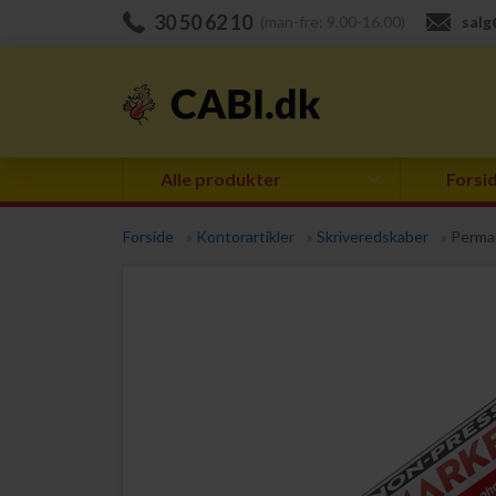
30 50 62 10
(man-fre: 9.00-16.00)
salg
Alle produkter
Forsi
Forside
»
Kontorartikler
»
Skriveredskaber
»
Perma