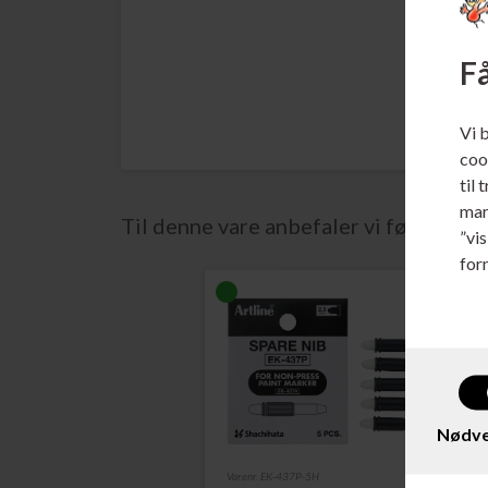
Få
Vi 
cook
til 
mar
Til denne vare anbefaler vi følgende t
”vi
for
Nødve
Varenr. EK-437P-5H