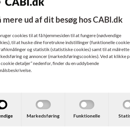
ligesom spidsen kan udskiftes. Ar
vandfast alkoholbaseret blæk (uden
byggeri, produktion, kunsthåndværk
 mere ud af dit besøg hos CABI.dk
bruger cookies til at få hjemmesiden til at fungere (nødvendige
ies), til at huske dine foretrukne indstillinger (funktionelle cookie
trafikmålinger og statistik (statistiske cookies) samt til at målrette
kedsføring og annoncer (markedsføringscookies). Ved at klikke p
ilbehør / relaterede varer:
s cookie detaljer” nedenfor, finder du en uddybende
målsbeskrivelse.
ndige
Markedsføring
Funktionelle
Stati