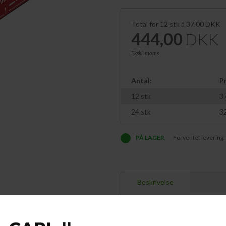
Total for
12
stk á
37,00
DKK
444,00
DKK
Ekskl. moms
Antal:
Pr
12
stk
3
24
stk
3
PÅ LAGER.
Forventet levering:
Beskrivelse
Artline 437A Non-Press marker er e
pumpe blæk ud i spidsen. Før brug rys
Artline 437A er designet med lang 